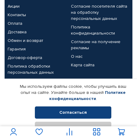
Акции
Согласие посетителя сайта
на обработку
Контакты
персональных данных
Оплата
Политика
Доставка
конфиденциальности
Обмен и возврат
Согласие на получение
рекламы
Гарантия
О нас
Договор-оферта
Карта сайта
Политика обработки
персональных данных
Партнерам
Мы используем файлы cookie, чтобы улучшить ваш
опыт на сайте. Узнайте больше в нашей
Политике
Корпоративным клиентам
Реквизиты компании
конфиденциальности
.
Поставщикам
Согласиться
Отклонить
© КАМАЗ ЦЕНТР ДОНЕЦК, 2015-2026. Все права защищены.
Интернет-магазин автомобильных товаров Автопрофи.