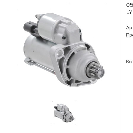
05
LY
Ар
Пр
Вс