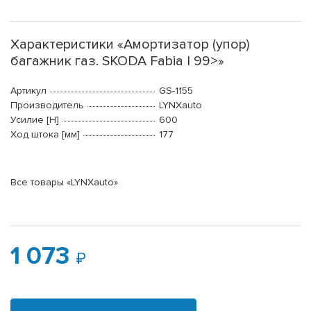
Характеристики «Амортизатор (упор)
багажник газ. SKODA Fabia I 99>»
Артикул
GS-1155
Производитель
LYNXauto
Усилие [Н]
600
Ход штока [мм]
177
Все товары «LYNXauto»
1 073