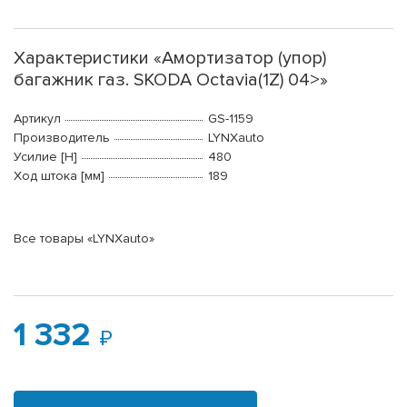
Характеристики «Амортизатор (упор)
багажник газ. SKODA Octavia(1Z) 04>»
Артикул
GS-1159
Производитель
LYNXauto
Усилие [Н]
480
Ход штока [мм]
189
Все товары «LYNXauto»
1 332