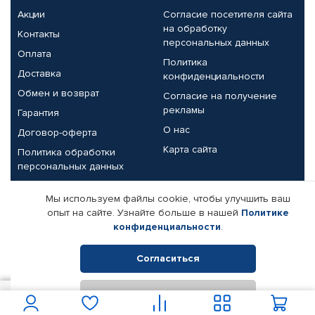
Акции
Согласие посетителя сайта
на обработку
Контакты
персональных данных
Оплата
Политика
Доставка
конфиденциальности
Обмен и возврат
Согласие на получение
рекламы
Гарантия
О нас
Договор-оферта
Карта сайта
Политика обработки
персональных данных
Партнерам
Мы используем файлы cookie, чтобы улучшить ваш
опыт на сайте. Узнайте больше в нашей
Политике
Корпоративным клиентам
Реквизиты компании
конфиденциальности
.
Поставщикам
Согласиться
Отклонить
© КАМАЗ ЦЕНТР ДОНЕЦК, 2015-2026. Все права защищены.
1 100
В корзину
Интернет-магазин автомобильных товаров Автопрофи.