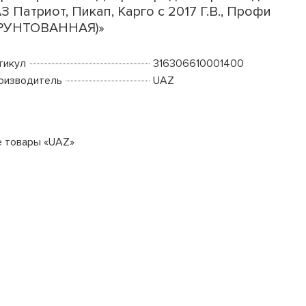
З Патриот, Пикап, Карго с 2017 Г.В., Профи
ГРУНТОВАННАЯ)»
тикул
316306610001400
оизводитель
UAZ
е товары «UAZ»