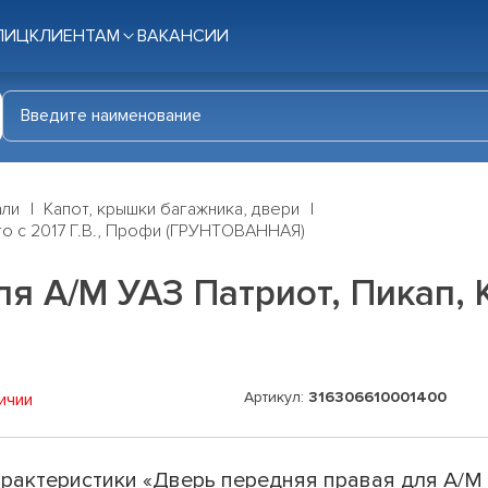
ЛИЦ
КЛИЕНТАМ
ВАКАНСИИ
али
Капот, крышки багажника, двери
го с 2017 Г.В., Профи (ГРУНТОВАННАЯ)
я А/М УАЗ Патриот, Пикап, К
Артикул:
316306610001400
ичии
рактеристики «Дверь передняя правая для А/М