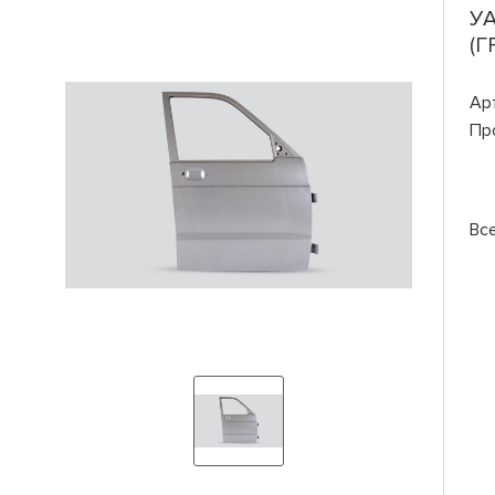
УА
(
Ар
Пр
Вс