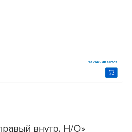
заканчивается
равый внутр. Н/О»