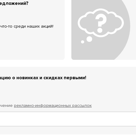
редложений?
что-то среди наших акций!
цию о новинках и скидках первыми!
учение
рекламно-информационных рассылок