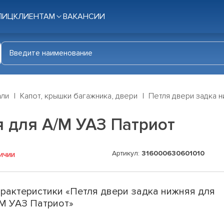
ЛИЦ
КЛИЕНТАМ
ВАКАНСИИ
али
Капот, крышки багажника, двери
Петля двери задка н
я для А/М УАЗ Патриот
Артикул:
316000630601010
ичии
рактеристики «Петля двери задка нижняя для
М УАЗ Патриот»