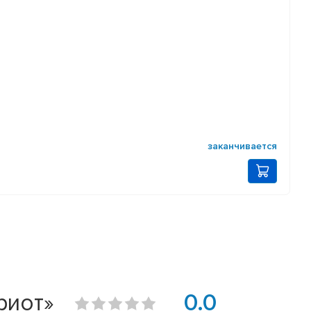
заканчивается
риот»
0.0