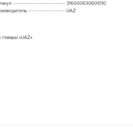
тикул
316000630601010
оизводитель
UAZ
е товары «UAZ»