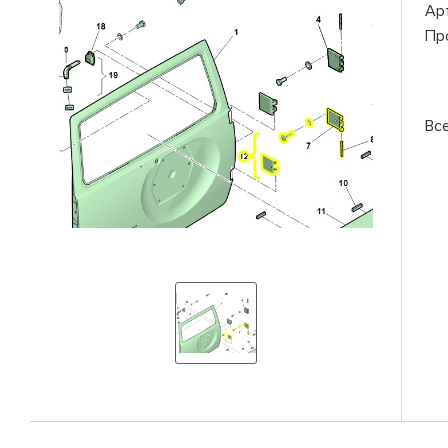
Ар
Пр
Вс