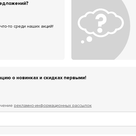
редложений?
что-то среди наших акций!
цию о новинках и скидках первыми!
учение
рекламно-информационных рассылок