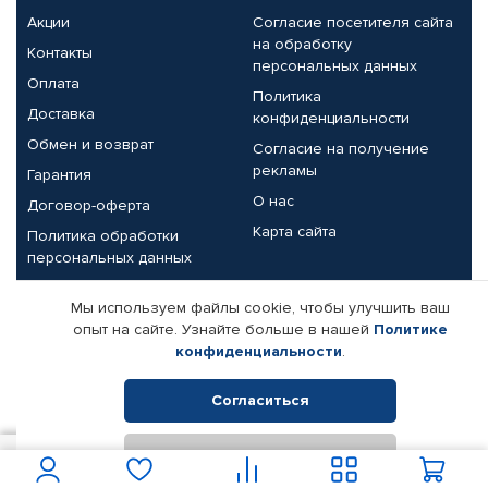
Акции
Согласие посетителя сайта
на обработку
Контакты
персональных данных
Оплата
Политика
Доставка
конфиденциальности
Обмен и возврат
Согласие на получение
рекламы
Гарантия
О нас
Договор-оферта
Карта сайта
Политика обработки
персональных данных
Партнерам
Мы используем файлы cookie, чтобы улучшить ваш
опыт на сайте. Узнайте больше в нашей
Политике
Корпоративным клиентам
Реквизиты компании
конфиденциальности
.
Поставщикам
Согласиться
Отклонить
© КАМАЗ ЦЕНТР ДОНЕЦК, 2015-2026. Все права защищены.
345
В корзину
Интернет-магазин автомобильных товаров Автопрофи.