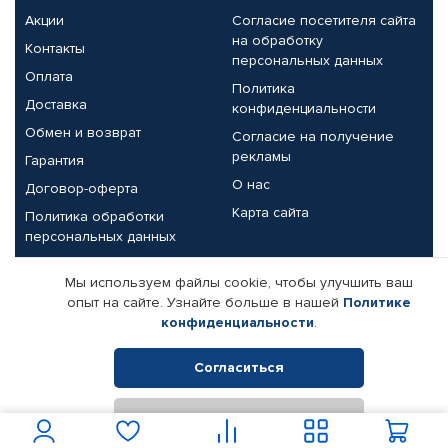
Акции
Согласие посетителя сайта
на обработку
Контакты
персональных данных
Оплата
Политика
Доставка
конфиденциальности
Обмен и возврат
Согласие на получение
рекламы
Гарантия
О нас
Договор-оферта
Карта сайта
Политика обработки
персональных данных
Партнерам
Мы используем файлы cookie, чтобы улучшить ваш
опыт на сайте. Узнайте больше в нашей
Политике
Корпоративным клиентам
Реквизиты компании
конфиденциальности
.
Поставщикам
Согласиться
Отклонить
© КАМАЗ ЦЕНТР ДОНЕЦК, 2015-2026. Все права защищены.
Интернет-магазин автомобильных товаров Автопрофи.