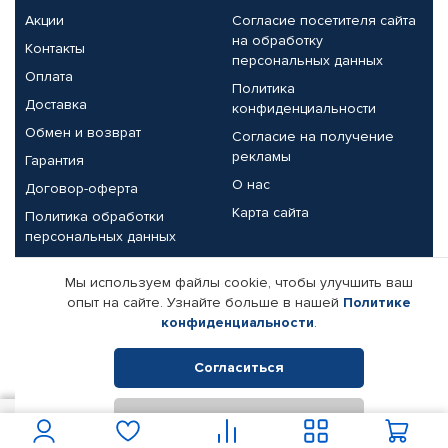
Акции
Согласие посетителя сайта
на обработку
Контакты
персональных данных
Оплата
Политика
Доставка
конфиденциальности
Обмен и возврат
Согласие на получение
рекламы
Гарантия
О нас
Договор-оферта
Карта сайта
Политика обработки
персональных данных
Партнерам
Мы используем файлы cookie, чтобы улучшить ваш
опыт на сайте. Узнайте больше в нашей
Политике
Корпоративным клиентам
Реквизиты компании
конфиденциальности
.
Поставщикам
Согласиться
Отклонить
© КАМАЗ ЦЕНТР ДОНЕЦК, 2015-2026. Все права защищены.
20
В корзину
Интернет-магазин автомобильных товаров Автопрофи.