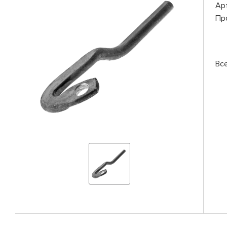
Ар
Пр
Вс