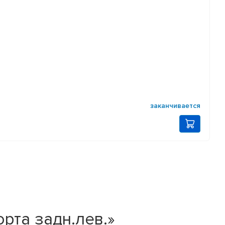
заканчивается
рта задн.лев.»