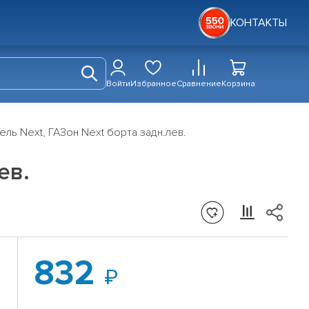
КОНТАКТЫ
Войти
Избранное
Сравнение
Корзина
ель Next, ГАЗон Next борта задн.лев.
ев.
832