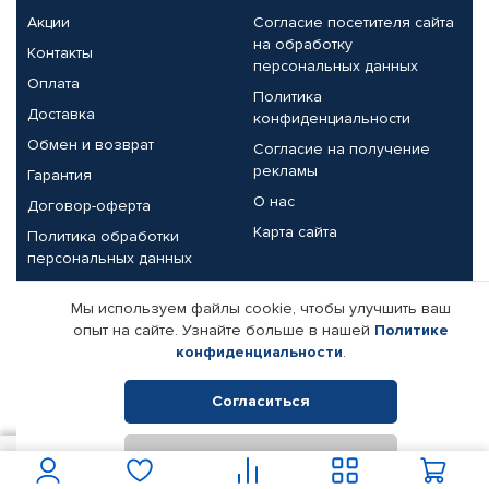
Акции
Согласие посетителя сайта
на обработку
Контакты
персональных данных
Оплата
Политика
Доставка
конфиденциальности
Обмен и возврат
Согласие на получение
рекламы
Гарантия
О нас
Договор-оферта
Карта сайта
Политика обработки
персональных данных
Партнерам
Мы используем файлы cookie, чтобы улучшить ваш
опыт на сайте. Узнайте больше в нашей
Политике
Корпоративным клиентам
Реквизиты компании
конфиденциальности
.
Поставщикам
Согласиться
Отклонить
© КАМАЗ ЦЕНТР ДОНЕЦК, 2015-2026. Все права защищены.
832
В корзину
Интернет-магазин автомобильных товаров Автопрофи.