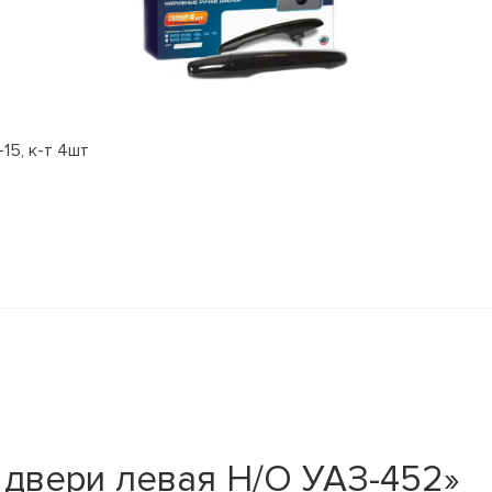
15, к-т 4шт
 двери левая Н/О УАЗ-452»