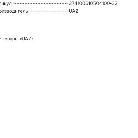
тикул
374100610504100-32
оизводитель
UAZ
е товары «UAZ»