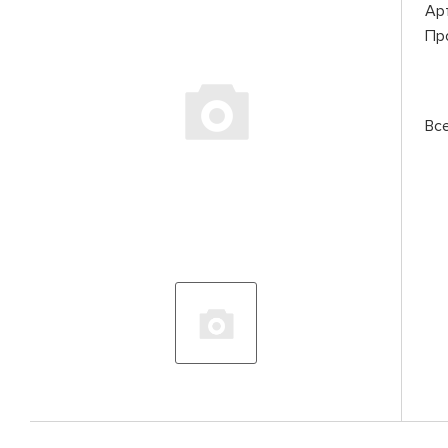
Ар
Пр
Вс