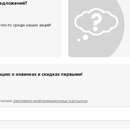
редложений?
что-то среди наших акций!
цию о новинках и скидках первыми!
учение
рекламно-информационных рассылок