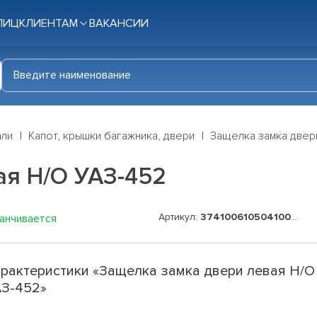
ЛИЦ
КЛИЕНТАМ
ВАКАНСИИ
али
Капот, крышки багажника, двери
Защелка замка двер
ая Н/О УАЗ-452
Артикул:
374100610504100-32
канчивается
рактеристики «Защелка замка двери левая Н/О
З-452»