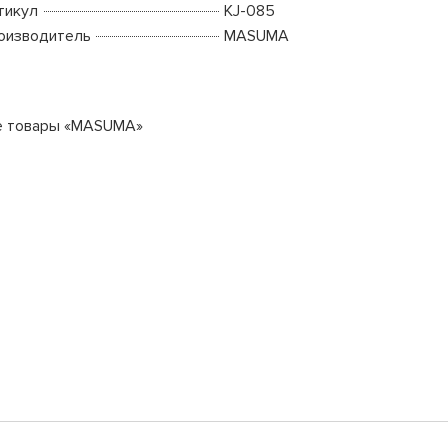
тикул
KJ-085
оизводитель
MASUMA
е товары «MASUMA»