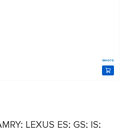
много
RY; LEXUS ES; GS; IS;