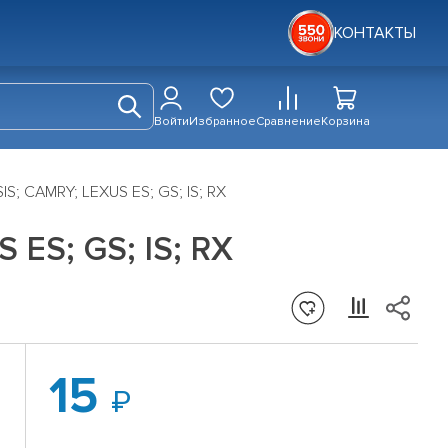
КОНТАКТЫ
Войти
Избранное
Сравнение
Корзина
; CAMRY; LEXUS ES; GS; IS; RX
ES; GS; IS; RX
15