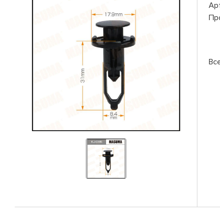
Ар
Пр
Вс