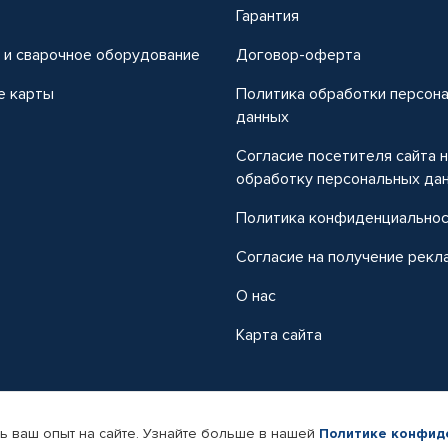
т
Гарантия
 и сварочное оборудование
Договор-оферта
е карты
Политика обработки персон
данных
Согласие посетителя сайта 
обработку персональных да
Политика конфиденциально
Согласие на получение рекл
О нас
Карта сайта
ь ваш опыт на сайте. Узнайте больше в нашей
Политике конфид
-магазин автомобильных товаров Автопрофи.