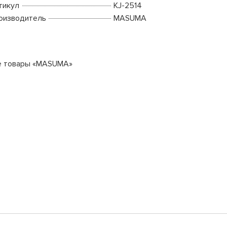
тикул
KJ-2514
оизводитель
MASUMA
е товары «MASUMA»