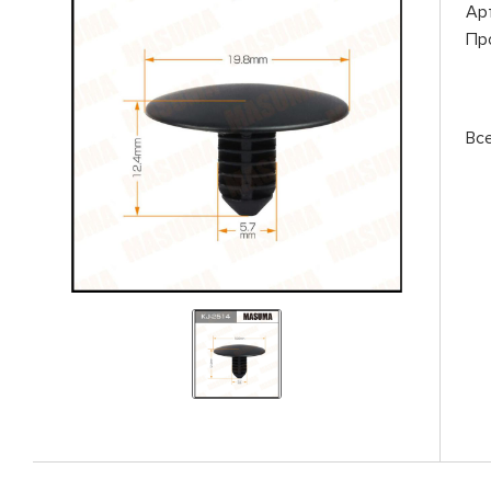
Ар
Пр
Вс