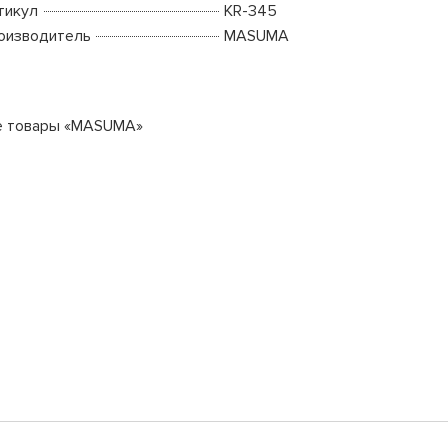
тикул
KR-345
оизводитель
MASUMA
е товары «MASUMA»