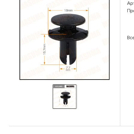
Ар
Пр
Вс