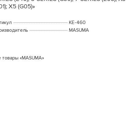
01); X5 (G05)»
тикул
KE-460
оизводитель
MASUMA
е товары «MASUMA»