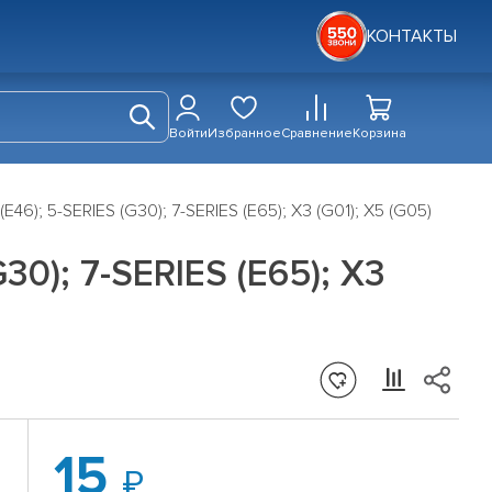
КОНТАКТЫ
Войти
Избранное
Сравнение
Корзина
6); 5-SERIES (G30); 7-SERIES (E65); X3 (G01); X5 (G05)
0); 7-SERIES (E65); X3
15