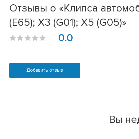
Отзывы о «Клипса автомоби
(E65); X3 (G01); X5 (G05)»
0.0
Добавить отзыв
Вы не