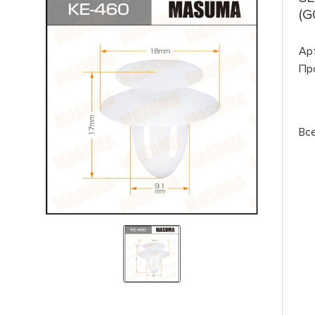
(G
Ар
Пр
Вс