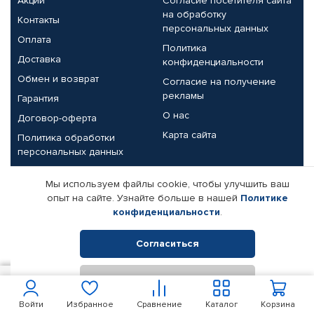
Акции
Согласие посетителя сайта
на обработку
Контакты
персональных данных
Оплата
Политика
Доставка
конфиденциальности
Обмен и возврат
Согласие на получение
рекламы
Гарантия
О нас
Договор-оферта
Карта сайта
Политика обработки
персональных данных
Партнерам
Мы используем файлы cookie, чтобы улучшить ваш
опыт на сайте. Узнайте больше в нашей
Политике
Корпоративным клиентам
Реквизиты компании
конфиденциальности
.
Поставщикам
Согласиться
Отклонить
© КАМАЗ ЦЕНТР ДОНЕЦК, 2015-2026. Все права защищены.
15
В корзину
Интернет-магазин автомобильных товаров Автопрофи.
Войти
Избранное
Сравнение
Каталог
Корзина