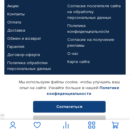
Акции
Согласие посетителя сайта
на обработку
Контакты
персональных данных
Оплата
Политика
Доставка
конфиденциальности
Обмен и возврат
Согласие на получение
рекламы
Гарантия
О нас
Договор-оферта
Карта сайта
Политика обработки
персональных данных
Партнерам
Мы используем файлы cookie, чтобы улучшить ваш
опыт на сайте. Узнайте больше в нашей
Политике
Корпоративным клиентам
Реквизиты компании
конфиденциальности
.
Поставщикам
Согласиться
Отклонить
© КАМАЗ ЦЕНТР ДОНЕЦК, 2015-2026. Все права защищены.
15
В корзину
Интернет-магазин автомобильных товаров Автопрофи.