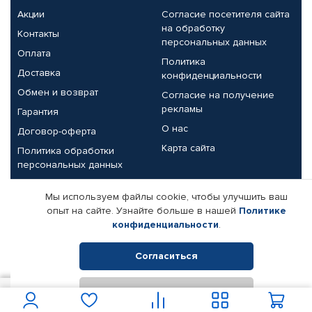
Акции
Согласие посетителя сайта
на обработку
Контакты
персональных данных
Оплата
Политика
Доставка
конфиденциальности
Обмен и возврат
Согласие на получение
рекламы
Гарантия
О нас
Договор-оферта
Карта сайта
Политика обработки
персональных данных
Партнерам
Мы используем файлы cookie, чтобы улучшить ваш
опыт на сайте. Узнайте больше в нашей
Политике
Корпоративным клиентам
Реквизиты компании
конфиденциальности
.
Поставщикам
Согласиться
Отклонить
© КАМАЗ ЦЕНТР ДОНЕЦК, 2015-2026. Все права защищены.
25
В корзину
Интернет-магазин автомобильных товаров Автопрофи.