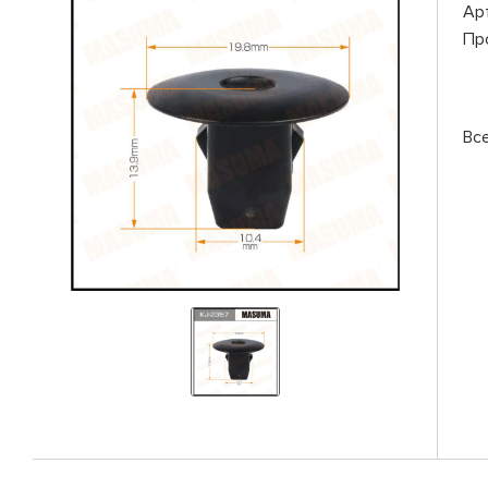
Ар
Пр
Вс