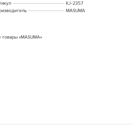
тикул
KJ-2357
оизводитель
MASUMA
е товары «MASUMA»