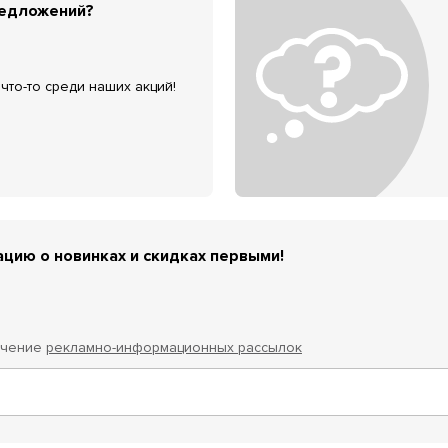
редложений?
что-то среди наших акций!
цию о новинках и скидках первыми!
учение
рекламно-информационных рассылок