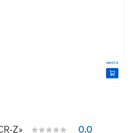
много
CR-Z»
0.0