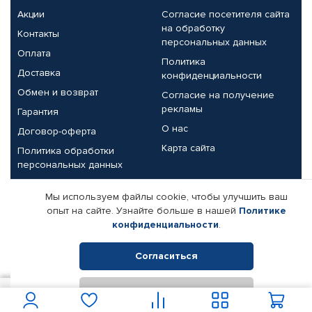
Акции
Согласие посетителя сайта
на обработку
Контакты
персональных данных
Оплата
Политика
Доставка
конфиденциальности
Обмен и возврат
Согласие на получение
рекламы
Гарантия
О нас
Договор-оферта
Карта сайта
Политика обработки
персональных данных
Партнерам
Мы используем файлы cookie, чтобы улучшить ваш
опыт на сайте. Узнайте больше в нашей
Политике
Корпоративным клиентам
Реквизиты компании
конфиденциальности
.
Поставщикам
Согласиться
Отклонить
© КАМАЗ ЦЕНТР ДОНЕЦК, 2015-2026. Все права защищены.
15
В корзину
Интернет-магазин автомобильных товаров Автопрофи.