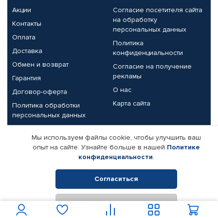
Акции
Согласие посетителя сайта
на обработку
Контакты
персональных данных
Оплата
Политика
Доставка
конфиденциальности
Обмен и возврат
Согласие на получение
рекламы
Гарантия
О нас
Договор-оферта
Карта сайта
Политика обработки
персональных данных
Партнерам
Мы используем файлы cookie, чтобы улучшить ваш
опыт на сайте. Узнайте больше в нашей
Политике
Корпоративным клиентам
Реквизиты компании
конфиденциальности
.
Поставщикам
Согласиться
Отклонить
© КАМАЗ ЦЕНТР ДОНЕЦК, 2015-2026. Все права защищены.
Интернет-магазин автомобильных товаров Автопрофи.