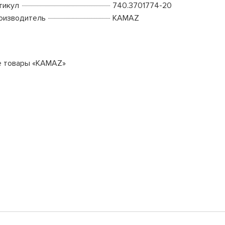
тикул
740.3701774-20
оизводитель
KAMAZ
е товары «KAMAZ»