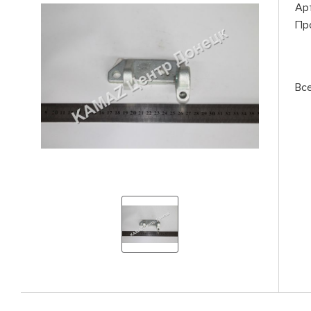
Ар
Пр
Вс