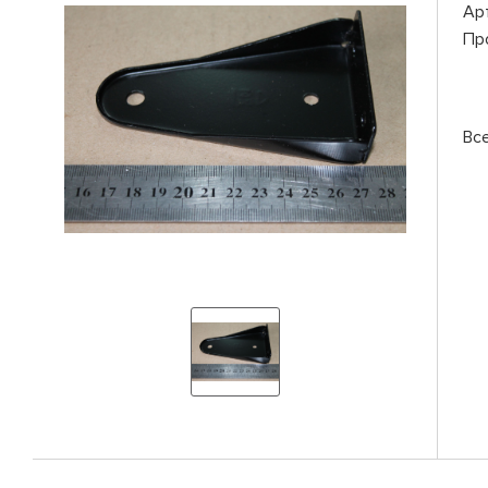
Ар
Пр
Вс