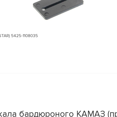
STAR) 5425-1108035
кала бардюроного КАМАЗ (п