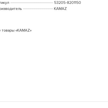
тикул
53205-8201150
оизводитель
KAMAZ
е товары «KAMAZ»