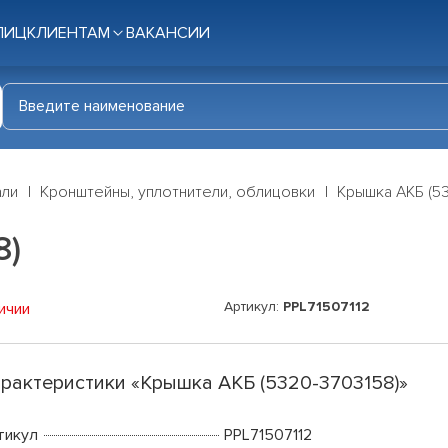
ЛИЦ
КЛИЕНТАМ
ВАКАНСИИ
али
Кронштейны, уплотнители, облицовки
Крышка АКБ (5
8)
Артикул:
PPL71507112
ичии
рактеристики «Крышка АКБ (5320-3703158)»
тикул
PPL71507112