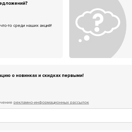
редложений?
что-то среди наших акций!
цию о новинках и скидках первыми!
учение
рекламно-информационных рассылок