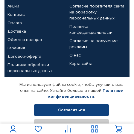
Акции
Согласие посетителя сайта
на обработку
Контакты
персональных данных
Оплата
Политика
Доставка
конфиденциальности
Обмен и возврат
Согласие на получение
рекламы
Гарантия
О нас
Договор-оферта
Карта сайта
Политика обработки
персональных данных
Партнерам
Мы используем файлы cookie, чтобы улучшить ваш
опыт на сайте. Узнайте больше в нашей
Политике
Корпоративным клиентам
Реквизиты компании
конфиденциальности
.
Поставщикам
Согласиться
Отклонить
© КАМАЗ ЦЕНТР ДОНЕЦК, 2015-2026. Все права защищены.
Интернет-магазин автомобильных товаров Автопрофи.