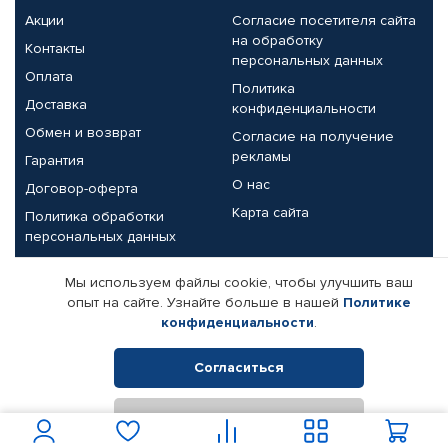
Акции
Согласие посетителя сайта
на обработку
Контакты
персональных данных
Оплата
Политика
Доставка
конфиденциальности
Обмен и возврат
Согласие на получение
рекламы
Гарантия
О нас
Договор-оферта
Карта сайта
Политика обработки
персональных данных
Партнерам
Мы используем файлы cookie, чтобы улучшить ваш
опыт на сайте. Узнайте больше в нашей
Политике
Корпоративным клиентам
Реквизиты компании
конфиденциальности
.
Поставщикам
Согласиться
Отклонить
© КАМАЗ ЦЕНТР ДОНЕЦК, 2015-2026. Все права защищены.
Интернет-магазин автомобильных товаров Автопрофи.