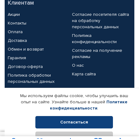
Клиентам
Акции
Согласие посетителя сайта
на обработку
Контакты
персональных данных
Оплата
Политика
Доставка
конфиденциальности
Обмен и возврат
Согласие на получение
рекламы
Гарантия
О нас
Договор-оферта
Карта сайта
Политика обработки
персональных данных
Партнерам
Мы используем файлы cookie, чтобы улучшить ваш
опыт на сайте. Узнайте больше в нашей
Политике
Корпоративным клиентам
Реквизиты компании
конфиденциальности
.
Поставщикам
Согласиться
Отклонить
© КАМАЗ ЦЕНТР ДОНЕЦК, 2015-2026. Все права защищены.