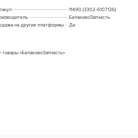
тикул
11490 (3302-6107126)
оизводитель
БалаковоЗапчасть
одажа на другие платформы
Да
е товары «БалаковоЗапчасть»