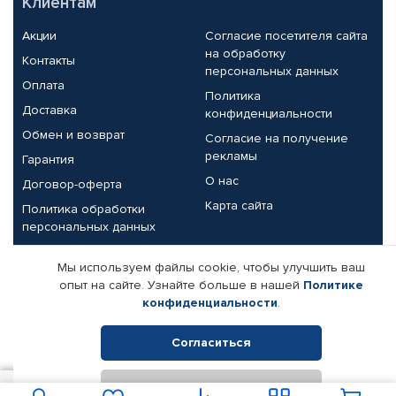
Клиентам
Акции
Согласие посетителя сайта
на обработку
Контакты
персональных данных
Оплата
Политика
Доставка
конфиденциальности
Обмен и возврат
Согласие на получение
рекламы
Гарантия
О нас
Договор-оферта
Карта сайта
Политика обработки
персональных данных
Партнерам
Мы используем файлы cookie, чтобы улучшить ваш
опыт на сайте. Узнайте больше в нашей
Политике
Корпоративным клиентам
Реквизиты компании
конфиденциальности
.
Поставщикам
Согласиться
Отклонить
© КАМАЗ ЦЕНТР ДОНЕЦК, 2015-2026. Все права защищены.