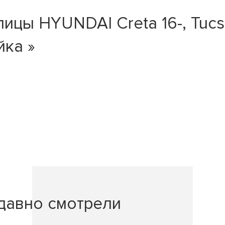
ы HYUNDAI Creta 16-, Tucson
йка »
давно смотрели