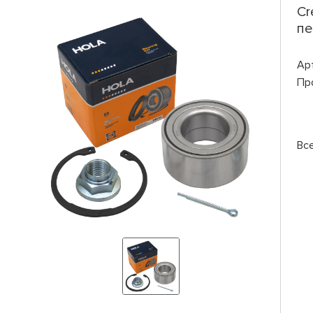
Cr
пе
Ар
Пр
Вс