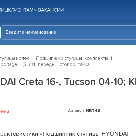
ЛИЦ
КЛИЕНТАМ
ВАКАНСИИ
тупицы колес
Подшипники ступицы, комплекты
rtage III (SL) 14- передн. +стопор, гайка
Creta 16-, Tucson 04-10; KIA 
Артикул:
NB748
ичии
рактеристики «Подшипник ступицы HYUNDAI