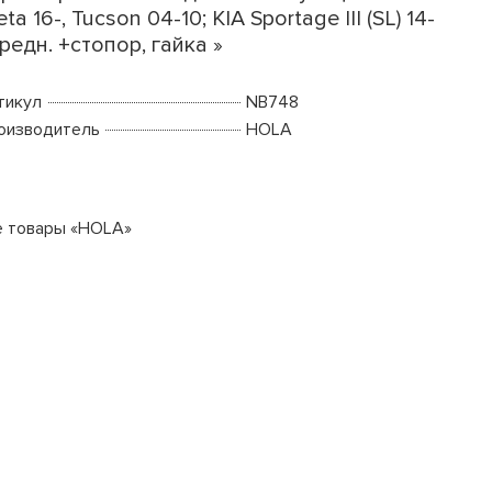
eta 16-, Tucson 04-10; KIA Sportage III (SL) 14-
редн. +стопор, гайка »
тикул
NB748
оизводитель
HOLA
е товары «HOLA»