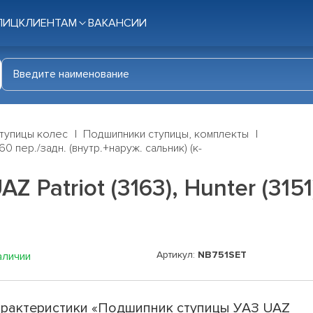
ЛИЦ
КЛИЕНТАМ
ВАКАНСИИ
тупицы колес
Подшипники ступицы, комплекты
60 пер./задн. (внутр.+наруж. сальник) (к-
Patriot (3163), Hunter (3151)
Артикул:
NB751SET
аличии
рактеристики «Подшипник ступицы УАЗ UAZ