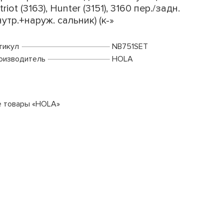
triot (3163), Hunter (3151), 3160 пер./задн.
нутр.+наруж. сальник) (к-»
тикул
NB751SET
оизводитель
HOLA
е товары «HOLA»