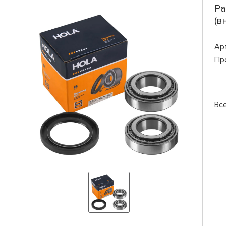
Pa
(в
Ар
Пр
Вс