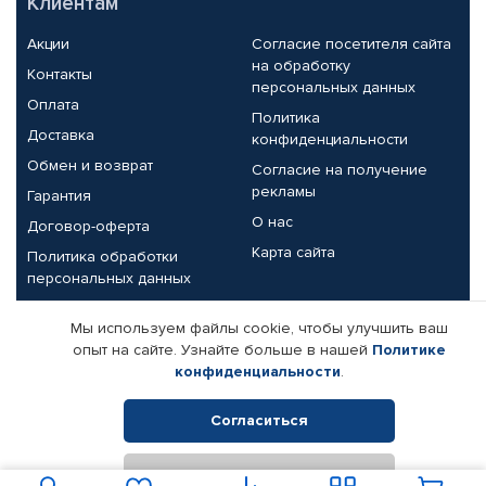
Клиентам
Акции
Согласие посетителя сайта
на обработку
Контакты
персональных данных
Оплата
Политика
Доставка
конфиденциальности
Обмен и возврат
Согласие на получение
рекламы
Гарантия
О нас
Договор-оферта
Карта сайта
Политика обработки
персональных данных
Партнерам
Мы используем файлы cookie, чтобы улучшить ваш
опыт на сайте. Узнайте больше в нашей
Политике
Корпоративным клиентам
Реквизиты компании
конфиденциальности
.
Поставщикам
Согласиться
Отклонить
© КАМАЗ ЦЕНТР ДОНЕЦК, 2015-2026. Все права защищены.