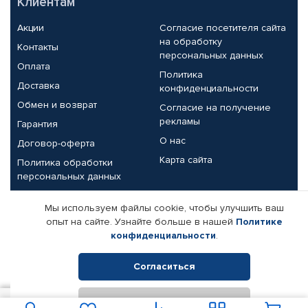
Клиентам
Акции
Согласие посетителя сайта
на обработку
Контакты
персональных данных
Оплата
Политика
Доставка
конфиденциальности
Обмен и возврат
Согласие на получение
рекламы
Гарантия
О нас
Договор-оферта
Карта сайта
Политика обработки
персональных данных
Партнерам
Мы используем файлы cookie, чтобы улучшить ваш
опыт на сайте. Узнайте больше в нашей
Политике
Корпоративным клиентам
Реквизиты компании
конфиденциальности
.
Поставщикам
Согласиться
Отклонить
© КАМАЗ ЦЕНТР ДОНЕЦК, 2015-2026. Все права защищены.