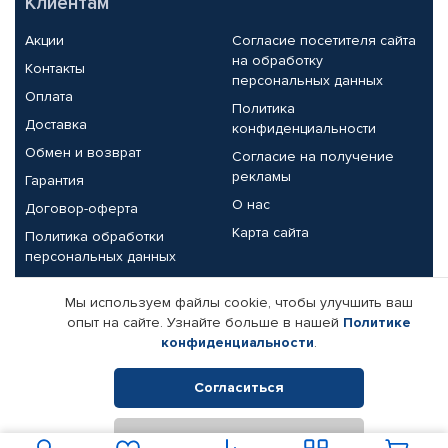
Клиентам
Акции
Согласие посетителя сайта
на обработку
Контакты
персональных данных
Оплата
Политика
Доставка
конфиденциальности
Обмен и возврат
Согласие на получение
рекламы
Гарантия
О нас
Договор-оферта
Карта сайта
Политика обработки
персональных данных
Партнерам
Мы используем файлы cookie, чтобы улучшить ваш
опыт на сайте. Узнайте больше в нашей
Политике
Корпоративным клиентам
Реквизиты компании
конфиденциальности
.
Поставщикам
Согласиться
Отклонить
© КАМАЗ ЦЕНТР ДОНЕЦК, 2015-2026. Все права защищены.