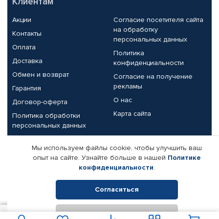
Клиентам
Акции
Согласие посетителя сайта
на обработку
Контакты
персональных данных
Оплата
Политика
Доставка
конфиденциальности
Обмен и возврат
Согласие на получение
рекламы
Гарантия
О нас
Договор-оферта
Карта сайта
Политика обработки
персональных данных
Партнерам
Мы используем файлы cookie, чтобы улучшить ваш
опыт на сайте. Узнайте больше в нашей
Политике
Корпоративным клиентам
Реквизиты компании
конфиденциальности
.
Поставщикам
Согласиться
Отклонить
© КАМАЗ ЦЕНТР ДОНЕЦК, 2015-2026. Все права защищены.