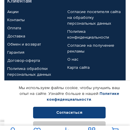
Клиентам
Акции
Согласие посетителя сайта
на обработку
Контакты
персональных данных
Оплата
Политика
Доставка
конфиденциальности
Обмен и возврат
Согласие на получение
рекламы
Гарантия
О нас
Договор-оферта
Карта сайта
Политика обработки
персональных данных
Партнерам
Мы используем файлы cookie, чтобы улучшить ваш
опыт на сайте. Узнайте больше в нашей
Политике
Корпоративным клиентам
Реквизиты компании
конфиденциальности
.
Поставщикам
Согласиться
Отклонить
© КАМАЗ ЦЕНТР ДОНЕЦК, 2015-2026. Все права защищены.