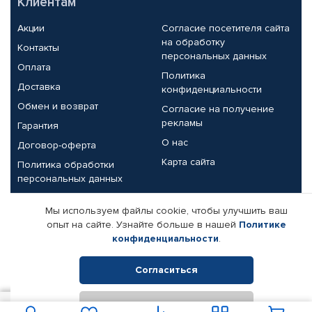
Клиентам
Акции
Согласие посетителя сайта
на обработку
Контакты
персональных данных
Оплата
Политика
Доставка
конфиденциальности
Обмен и возврат
Согласие на получение
рекламы
Гарантия
О нас
Договор-оферта
Карта сайта
Политика обработки
персональных данных
Партнерам
Мы используем файлы cookie, чтобы улучшить ваш
опыт на сайте. Узнайте больше в нашей
Политике
Корпоративным клиентам
Реквизиты компании
конфиденциальности
.
Поставщикам
Согласиться
Отклонить
© КАМАЗ ЦЕНТР ДОНЕЦК, 2015-2026. Все права защищены.