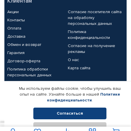
Клиентам
Акции
Согласие посетителя сайта
на обработку
Контакты
персональных данных
Оплата
Политика
Доставка
конфиденциальности
Обмен и возврат
Согласие на получение
рекламы
Гарантия
О нас
Договор-оферта
Карта сайта
Политика обработки
персональных данных
Партнерам
Мы используем файлы cookie, чтобы улучшить ваш
опыт на сайте. Узнайте больше в нашей
Политике
Корпоративным клиентам
Реквизиты компании
конфиденциальности
.
Поставщикам
Согласиться
Отклонить
© КАМАЗ ЦЕНТР ДОНЕЦК, 2015-2026. Все права защищены.