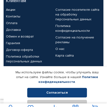
Клиентам
Акции
Согласие посетителя сайта
на обработку
Контакты
персональных данных
Оплата
Политика
Доставка
конфиденциальности
Обмен и возврат
Согласие на получение
рекламы
Гарантия
О нас
Договор-оферта
Карта сайта
Политика обработки
персональных данных
Партнерам
Мы используем файлы cookie, чтобы улучшить ваш
опыт на сайте. Узнайте больше в нашей
Политике
Корпоративным клиентам
Реквизиты компании
конфиденциальности
.
Поставщикам
Согласиться
Отклонить
© КАМАЗ ЦЕНТР ДОНЕЦК, 2015-2026. Все права защищены.