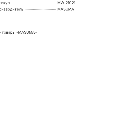
тикул
MW-21021
оизводитель
MASUMA
е товары «MASUMA»