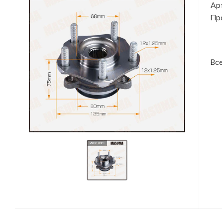
Ар
Пр
Вс