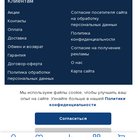
Клиентам
Акции
Согласие посетителя сайта
на обработку
Контакты
персональных данных
Оплата
Политика
Доставка
конфиденциальности
Обмен и возврат
Согласие на получение
рекламы
Гарантия
О нас
Договор-оферта
Карта сайта
Политика обработки
персональных данных
Партнерам
Мы используем файлы cookie, чтобы улучшить ваш
опыт на сайте. Узнайте больше в нашей
Политике
Корпоративным клиентам
Реквизиты компании
конфиденциальности
.
Поставщикам
Согласиться
Отклонить
© КАМАЗ ЦЕНТР ДОНЕЦК, 2015-2026. Все права защищены.