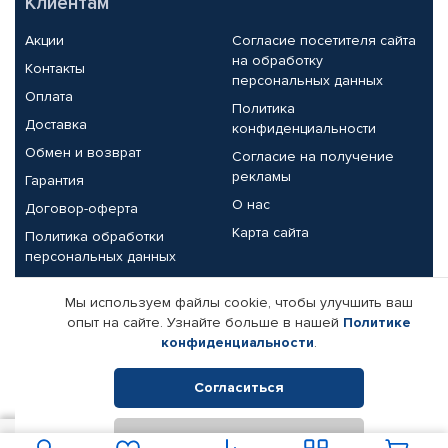
Клиентам
Акции
Согласие посетителя сайта
на обработку
Контакты
персональных данных
Оплата
Политика
Доставка
конфиденциальности
Обмен и возврат
Согласие на получение
рекламы
Гарантия
О нас
Договор-оферта
Карта сайта
Политика обработки
персональных данных
Партнерам
Мы используем файлы cookie, чтобы улучшить ваш
опыт на сайте. Узнайте больше в нашей
Политике
Корпоративным клиентам
Реквизиты компании
конфиденциальности
.
Поставщикам
Согласиться
Отклонить
© КАМАЗ ЦЕНТР ДОНЕЦК, 2015-2026. Все права защищены.