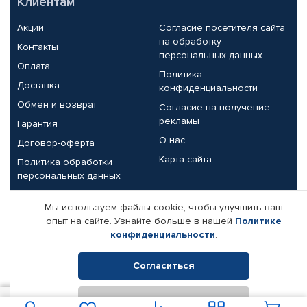
Клиентам
Акции
Согласие посетителя сайта
на обработку
Контакты
персональных данных
Оплата
Политика
Доставка
конфиденциальности
Обмен и возврат
Согласие на получение
рекламы
Гарантия
О нас
Договор-оферта
Карта сайта
Политика обработки
персональных данных
Партнерам
Мы используем файлы cookie, чтобы улучшить ваш
опыт на сайте. Узнайте больше в нашей
Политике
Корпоративным клиентам
Реквизиты компании
конфиденциальности
.
Поставщикам
Согласиться
Отклонить
© КАМАЗ ЦЕНТР ДОНЕЦК, 2015-2026. Все права защищены.