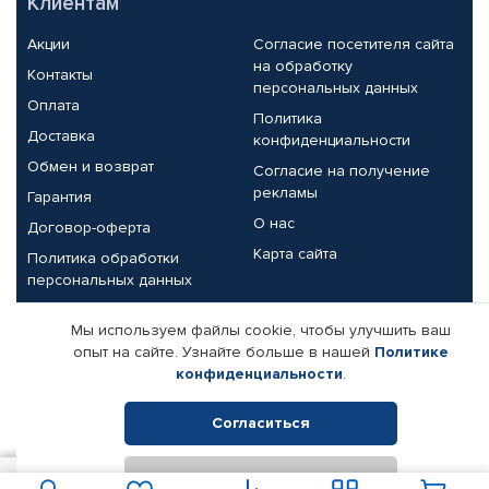
Клиентам
Акции
Согласие посетителя сайта
на обработку
Контакты
персональных данных
Оплата
Политика
Доставка
конфиденциальности
Обмен и возврат
Согласие на получение
рекламы
Гарантия
О нас
Договор-оферта
Карта сайта
Политика обработки
персональных данных
Партнерам
Мы используем файлы cookie, чтобы улучшить ваш
опыт на сайте. Узнайте больше в нашей
Политике
Корпоративным клиентам
Реквизиты компании
конфиденциальности
.
Поставщикам
Согласиться
Отклонить
© КАМАЗ ЦЕНТР ДОНЕЦК, 2015-2026. Все права защищены.