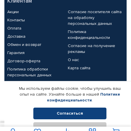
Клиентам
Акции
Согласие посетителя сайта
на обработку
Контакты
персональных данных
Оплата
Политика
Доставка
конфиденциальности
Обмен и возврат
Согласие на получение
рекламы
Гарантия
О нас
Договор-оферта
Карта сайта
Политика обработки
персональных данных
Партнерам
Мы используем файлы cookie, чтобы улучшить ваш
опыт на сайте. Узнайте больше в нашей
Политике
Корпоративным клиентам
Реквизиты компании
конфиденциальности
.
Поставщикам
Согласиться
Отклонить
© КАМАЗ ЦЕНТР ДОНЕЦК, 2015-2026. Все права защищены.